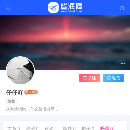
关注
私信
仔仔吖
陕西
这家伙很懒，什么都没有写...
文章
0
收藏
0
评论
1
版块
0
帖子
0
粉丝
0