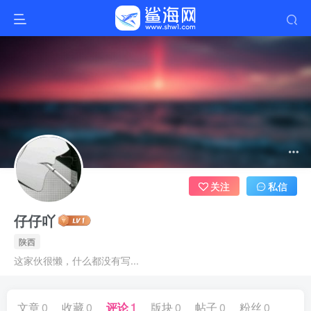
关注
私信
仔仔吖
陕西
这家伙很懒，什么都没有写...
文章
0
收藏
0
评论
1
版块
0
帖子
0
粉丝
0