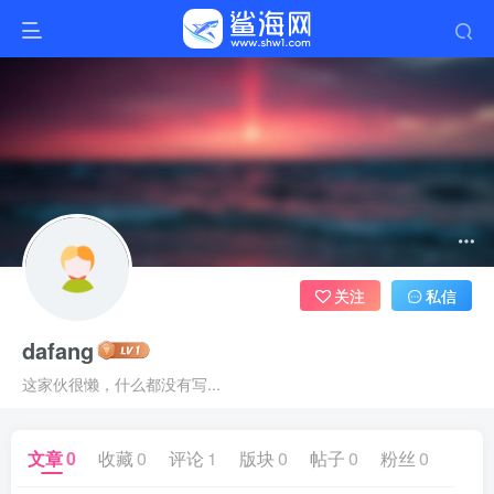
关注
私信
dafang
这家伙很懒，什么都没有写...
文章
0
收藏
0
评论
1
版块
0
帖子
0
粉丝
0