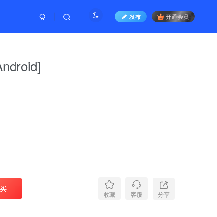
发布
开通会员
droid]
买
分享
收藏
客服