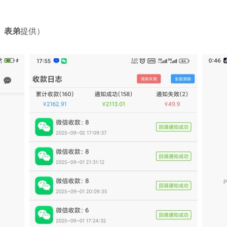
”ゞ表弟
提供）