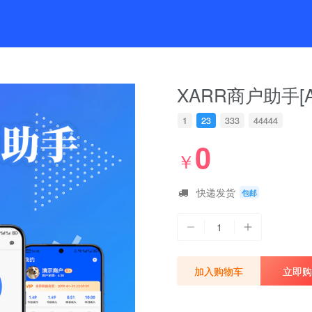
XARR商户助手[An
1
23
333
44444
0
￥
快递发货
包邮
1
加入购物车
立即购