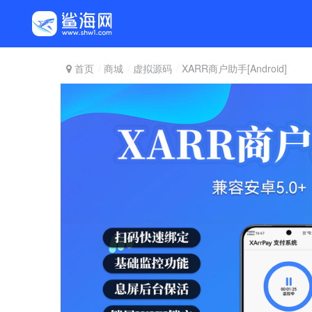
首页
商城
虚拟源码
XARR商户助手[Android]